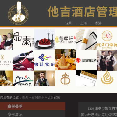
深圳 · 上海 · 香港
您现在的位置：
首页
>
案例荟萃
> 设计案例
案例荟萃
我集团参与投资的“F
案例展示
国内外已成功筹划管理