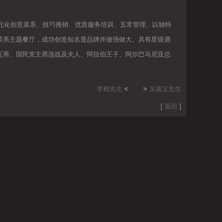
元化创意菜系、技巧推销、优质服务培训、五常管理、以独特
菜系主题餐厅，成功创造知名度品牌并做强做大。具有星级酒
瓦蒂、国民党主席连战及夫人、阿拉伯王子、阿尔巴马尼亚总
李程先生
<
>
吴嘉宝先生
[
返回
]